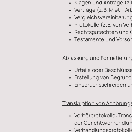
Klagen und Anträge (z.B
Verträge (z.B. Miet-, Ar
Vergleichsvereinbarun
Protokolle (z.B. von V
Rechtsgutachten und G
Testamente und Vorsor
Abfassung und Formatierung
Urteile oder Beschlüss
Erstellung von Begrün
Einspruchsschreiben 
Transkription von Anhörun
Verhörprotokolle: Tra
der Gerichtsverhandlu
Verhandlungsprotokolle